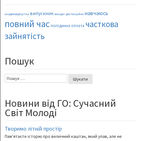
навчаюсь
випускник
академвідпустка
вихідні
дистанційно
повний час
часткова
погодинна оплата
зайнятість
Пошук
Пошук:
Новини від ГО: Сучасний
Світ Молоді
Творимо літній простір
Пам’ятаєте історію про величний каштан, який упав, але не