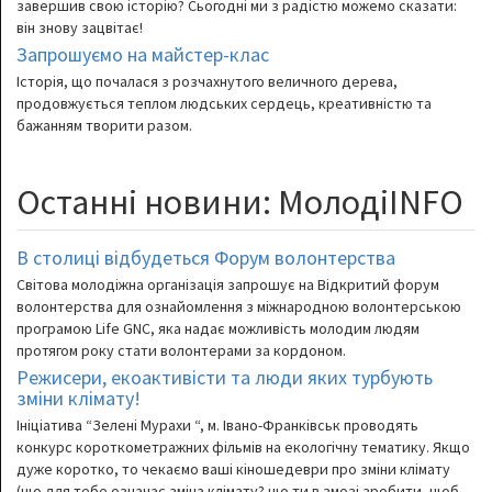
завершив свою історію? Сьогодні ми з радістю можемо сказати:
він знову зацвітає!
Запрошуємо на майстер-клас
Історія, що почалася з розчахнутого величного дерева,
продовжується теплом людських сердець, креативністю та
бажанням творити разом.
Останні новини: МолодіINFO
В столиці відбудеться Форум волонтерства
Світова молодіжна організація запрошує на Відкритий форум
волонтерства для ознайомлення з міжнародною волонтерською
програмою Life GNC, яка надає можливість молодим людям
протягом року стати волонтерами за кордоном.
Режисери, екоактивісти та люди яких турбують
зміни клімату!
Ініціатива “Зелені Мурахи “, м. Івано-Франківськ проводять
конкурс короткометражних фільмів на екологічну тематику. Якщо
дуже коротко, то чекаємо ваші кіношедеври про зміни клімату
(що для тебе означає зміна клімату? що ти в змозі зробити, щоб