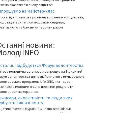
жемо сказати: він знову зацвітає!
апрошуємо на майстер-клас
торія, що почалася з розчахнутого величного дерева,
родовжується теплом людських сердець,
еативністю та бажанням творити разом.
Останні новини:
МолодіINFO
 столиці відбудеться Форум волонтерства
ітова молодіжна організація запрошує на Відкритий
орум волонтерства для ознайомлення з міжнародною
лонтерською програмою Life GNC, яка надає
жливість молодим людям протягом року стати
олонтерами за кордоном.
ежисери, екоактивісти та люди яких
урбують зміни клімату!
іціатива “Зелені Мурахи “, м. Івано-Франківськ