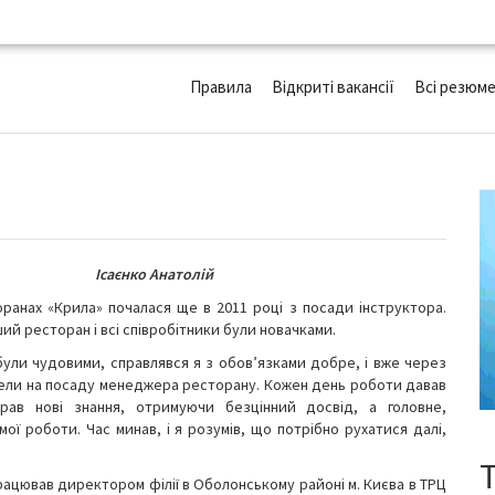
Правила
Відкриті вакансії
Всі резюм
Ісаєнко Анатолій
оранах «Крила» почалася ще в 2011 році з посади інструктора.
ий ресторан і всі співробітники були новачками.
були чудовими, справлявся я з обов’язками добре, і вже через
ели на посаду менеджера ресторану. Кожен день роботи давав
рав нові знання, отримуючи безцінний досвід, а головне,
ої роботи. Час минав, і я розумів, що потрібно рухатися далі,
рацював директором філії в Оболонському районі м. Києва в ТРЦ