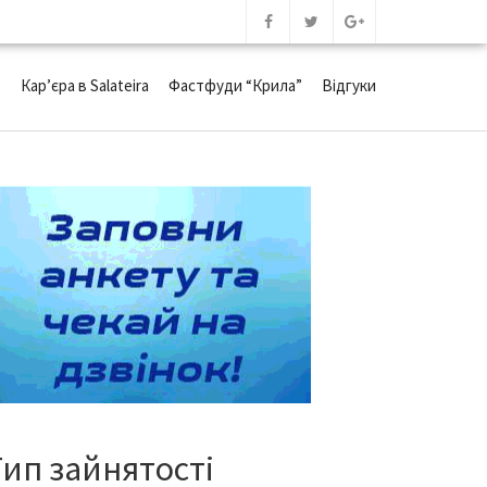
е
Кар’єра в Salateira
Фастфуди “Крила”
Відгуки
Тип зайнятості