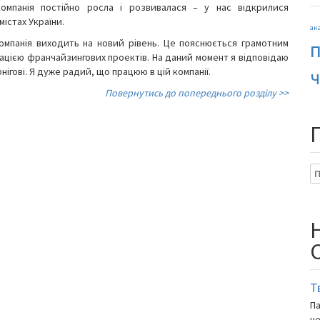
омпанія постійно росла і розвивалася – у нас відкрилися
містах України.
ак
омпанія виходить на новий рівень. Це пояснюється грамотним
зацією франчайзингових проектів. На даний момент я відповідаю
нігові. Я дуже радий, що працюю в цій компанії.
ч
Повернутись до попереднього розділу >>
По
Т
Па
не