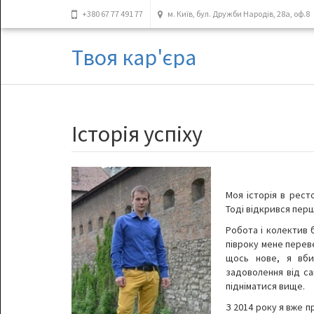
+380 67 77 491 77
м. Київ, бул. Дружби Народів, 28а, оф.8
Твоя кар'єра
Історія успіху
Моя історія в рест
Тоді відкрився перш
Робота і колектив 
півроку мене перев
щось нове, я вби
задоволення від сам
підніматися вище.
З 2014 року я вже п