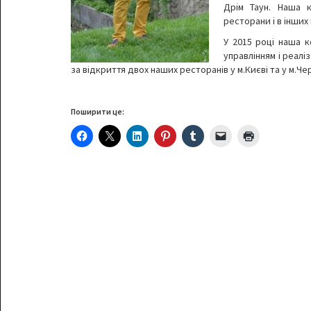
Дрім Таун. Наша к
ресторани і в інших 
У 2015 році наша к
управлінням і реалі
за відкриття двох наших ресторанів у м.Києві та у м.Чер
Поширити це: