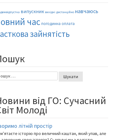
навчаюсь
випускник
адемвідпустка
вихідні
дистанційно
повний час
погодинна оплата
асткова зайнятість
Пошук
шук:
Новини від ГО: Сучасний
Світ Молоді
воримо літній простір
м’ятаєте історію про величний каштан, який упав, але
 завершив свою історію? Сьогодні ми з радістю