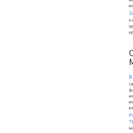
мо
З
Іс
п
кр
В
Св
ф
во
мо
в
Р
т
Ін