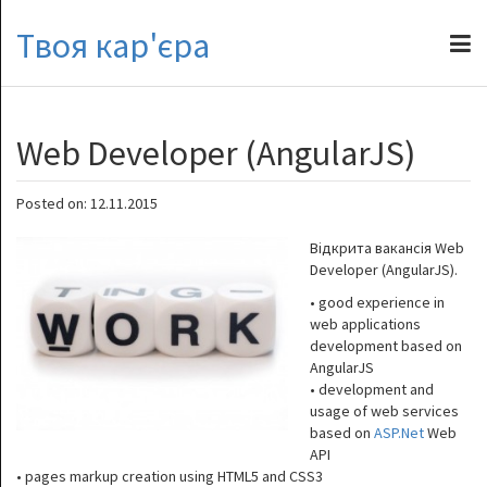
Твоя кар'єра
Web Developer (AngularJS)
Posted on: 12.11.2015
Відкрита вакансія Web
Developer (AngularJS).
• good experience in
web applications
development based on
AngularJS
• development and
usage of web services
based on
ASP.Net
Web
API
• pages markup creation using HTML5 and CSS3